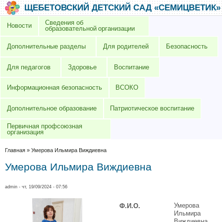
Перейти к основному содержанию
Skip to search
ЩЕБЕТОВСКИЙ ДЕТСКИЙ САД «СЕМИЦВЕТИК»
Сведения об
Новости
образовательной организации
Дополнительные разделы
Для родителей
Безопасность
Для педагогов
Здоровье
Воспитание
Информационная безопасность
ВСОКО
Дополнительное образование
Патриотическое воспитание
Первичная профсоюзная
организация
Вы здесь
Главная
»
Умерова Ильмира Виждиевна
Умерова Ильмира Виждиевна
admin
- чт, 19/09/2024 - 07:56
Умерова
Ф.И.О.
Ильмира
Виждиевна