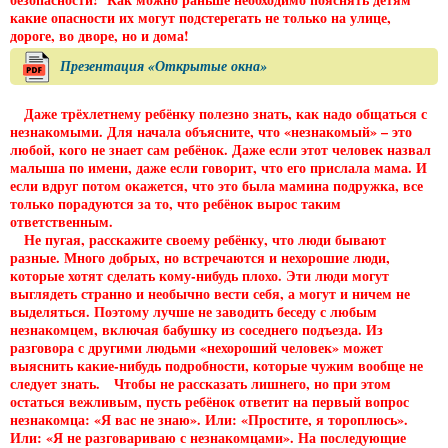
какие опасности их могут подстерегать не только на улице,
дороге, во дворе, но и дома!
Презентация «Открытые окна»
Даже трёхлетнему ребёнку полезно знать, как надо общаться с
незнакомыми. Для начала объясните, что «незнакомый» – это
любой, кого не знает сам ребёнок. Даже если этот человек назвал
малыша по имени, даже если говорит, что его прислала мама. И
если вдруг потом окажется, что это была мамина подружка, все
только порадуются за то, что ребёнок вырос таким
ответственным.
Не пугая, расскажите своему ребёнку, что люди бывают
разные. Много добрых, но встречаются и нехорошие люди,
которые хотят сделать кому-нибудь плохо. Эти люди могут
выглядеть странно и необычно вести себя, а могут и ничем не
выделяться. Поэтому лучше не заводить беседу с любым
незнакомцем, включая бабушку из соседнего подъезда. Из
разговора с другими людьми «нехороший человек» может
выяснить какие-нибудь подробности, которые чужим вообще не
следует знать. Чтобы не рассказать лишнего, но при этом
остаться вежливым, пусть ребёнок ответит на первый вопрос
незнакомца: «Я вас не знаю». Или: «Простите, я тороплюсь».
Или: «Я не разговариваю с незнакомцами». На последующие