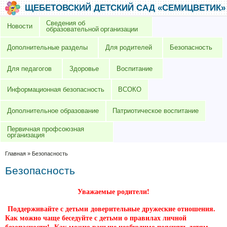
Перейти к основному содержанию
Skip to search
ЩЕБЕТОВСКИЙ ДЕТСКИЙ САД «СЕМИЦВЕТИК»
Сведения об
Новости
образовательной организации
Дополнительные разделы
Для родителей
Безопасность
Для педагогов
Здоровье
Воспитание
Информационная безопасность
ВСОКО
Дополнительное образование
Патриотическое воспитание
Первичная профсоюзная
организация
Вы здесь
Главная
»
Безопасность
Безопасность
Уважаемые родители!
Поддерживайте с детьми доверительные дружеские отношения.
Как можно чаще беседуйте с детьми о правилах личной
безопасности! Как можно раньше необходимо пояснять детям