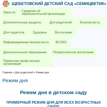
Перейти к основному содержанию
Skip to search
ЩЕБЕТОВСКИЙ ДЕТСКИЙ САД «СЕМИЦВЕТИК»
Сведения об
Новости
образовательной организации
Дополнительные разделы
Для родителей
Безопасность
Для педагогов
Здоровье
Воспитание
Информационная безопасность
ВСОКО
Дополнительное образование
Патриотическое воспитание
Первичная профсоюзная
организация
Вы здесь
Главная
»
Для родителей
»
Режим дня
Режим дня
Режим дня в детском саду
ПРИМЕРНЫЙ РЕЖИМ ДНЯ ДЛЯ ВСЕХ ВОЗРАСТНЫХ
ГРУПП